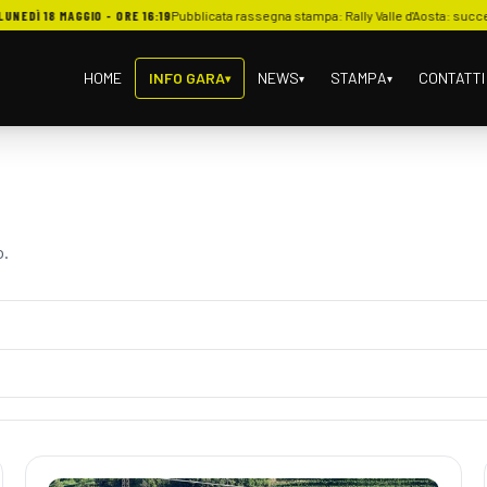
- ORE 16:19
Pubblicata rassegna stampa: Rally Valle d'Aosta: successo in R3C per Martin
HOME
INFO GARA
NEWS
STAMPA
CONTATTI
▾
▾
▾
o.