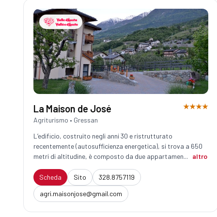
★★★★
La Maison de José
Agriturismo • Gressan
L’edificio, costruito negli anni 30 e ristrutturato
recentemente (autosufficienza energetica), si trova a 650
metri di altitudine, è composto da due appartamen...
altro
Scheda
Sito
328.8757119
agri.maisonjose@gmail.com