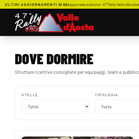
21 MAGGIO - ORE 01:50
ULTIMI AGGIORNAMENTI
Aggiornata edizione: 47° Rally Valle d'Aosta
•
LUNEDÌ 18 MAGGIO 
DOVE DORMIRE
Strutture ricettive consigliate per equipaggi, team e pubblic
STELLE
TIPOLOGIA