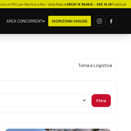
is e Boi - Italia Rally
•
LUNEDÌ 18 MAGGIO - ORE 16:19
Pubblicata rassegna stampa: Ral
AREA CONCORRENTI
ISCRIZIONI CHIUSE
▾
Torna a Logistica
Filtra