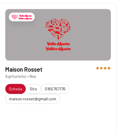
★★★★
Maison Rosset
Agriturismo • Nus
Scheda
Sito
0165767176
maison.rosset@gmail.com