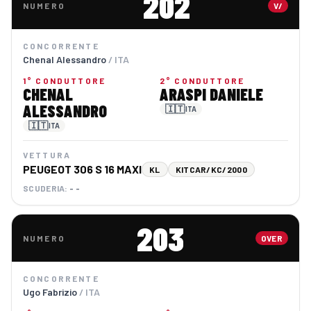
202
NUMERO
V/
CONCORRENTE
Chenal Alessandro
/ ITA
1° CONDUTTORE
2° CONDUTTORE
CHENAL
ARASPI DANIELE
ALESSANDRO
🇮🇹
ITA
🇮🇹
ITA
VETTURA
PEUGEOT 306 S 16 MAXI
KL
KITCAR/KC/2000
SCUDERIA:
- -
203
NUMERO
OVER
CONCORRENTE
Ugo Fabrizio
/ ITA