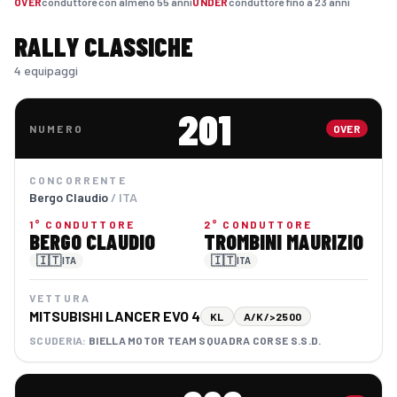
OVER
conduttore con almeno 55 anni
UNDER
conduttore fino a 23 anni
RALLY CLASSICHE
4 equipaggi
201
NUMERO
OVER
CONCORRENTE
Bergo Claudio
/ ITA
1° CONDUTTORE
2° CONDUTTORE
BERGO CLAUDIO
TROMBINI MAURIZIO
🇮🇹
🇮🇹
ITA
ITA
VETTURA
MITSUBISHI LANCER EVO 4
KL
A/K/>2500
SCUDERIA:
BIELLA MOTOR TEAM SQUADRA CORSE S.S.D.