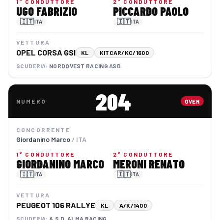
1° CONDUTTORE
2° CONDUTTORE
UGO FABRIZIO
PICCARDO PAOLO
🇮🇹
🇮🇹
ITA
ITA
VETTURA
OPEL CORSA GSI
KL
KITCAR/KC/1600
SCUDERIA:
NORDOVEST RACING ASD
204
NUMERO
OVER
CONCORRENTE
Giordanino Marco
/ ITA
1° CONDUTTORE
2° CONDUTTORE
GIORDANINO MARCO
MERONI RENATO
🇮🇹
🇮🇹
ITA
ITA
VETTURA
PEUGEOT 106 RALLYE
KL
A/K/1400
SCUDERIA:
A.S.D. ALMA RACING