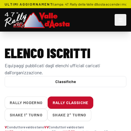
 ORE 01:52
ULTIMI AGGIORNAMENTI
Pubblicata rassegna stampa: 47. Rally della Valle d'Aosta accende i motori
•
☰
ELENCO ISCRITTI
Equipaggi pubblicati dagli elenchi ufficiali caricati
dall'organizzazione.
Classifiche
RALLY MODERNO
RALLY CLASSICHE
SHAKE 1° TURNO
SHAKE 2° TURNO
V
Conduttore valdostano
VV
Conduttori valdostani