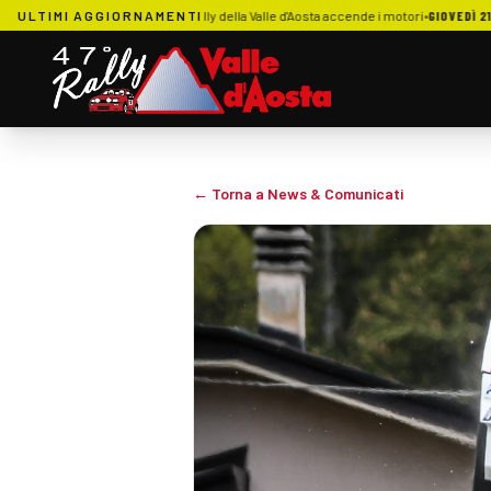
ta rassegna stampa: 47. Rally della Valle d'Aosta accende i motori
ULTIMI AGGIORNAMENTI
•
GIOVEDÌ 21 MAGGIO
← Torna a News & Comunicati