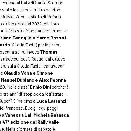
successo al Rally di Santo Stefano
 vinto le ultime quattro edizioni
Rally di Zona. Il pilota di Roisan
o l’albo d’oro dal 2022. Alle loro
e un inizio stagione particolarmente
stiano Fenoglio e Marco Rosso
i
errin
(Skoda Fabia) per la prima
 Toscana salirà invece
Thomas
 strade cuneesi. Reduci dall’ottavo
gara sulla Skoda Fabia i canavesani
ono
Claudio Vona e Simone
e
Manuel Dublanc e Alex Paonna
20. Nelle classi
Ennio Bini
cercherà
tre anni di stop c’è da registrare il
Super 1.6 insieme a
Luca Lattanzi
ici francese. Due gli equipaggi
e a
Vanessa Lai
.
Michela Betassa
La
47° edizione del Rally Valle
ve. Nella giornata di sabato è