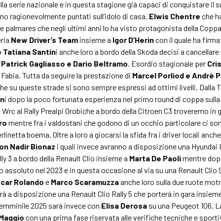
ella serie nazionale e in questa stagione già capaci di conquistare il 
no ragionevolmente puntati sull’idolo di casa.
Elwis Chentre
che ha
ile palmares che negli ultimi anni lo ha visto protagonista della Coppa 
eria
New Driver’s Team
insieme a
Igor D’Herin
con il quale ha firmat
 Tatiana Santin
i anche loro a bordo della Skoda decisi a cancellar
a
Patrick Gagliasso e Dario Beltramo
. Esordio stagionale per
Cri
Fabia. Tutta da seguire la prestazione di
Marcel Porliod e Andrè P
che su queste strade si sono sempre espressi ad ottimi livelli. Dalla
in
i dopo la poco fortunata esperienza nel primo round di coppa sulla
 Wrc al Rally Prealpi Orobiche a bordo della Citroen C3 troveremo in 
ro
mentre fra i valdostani che godono di un occhio particolare ci s
erlinetta boema. Oltre a loro a giocarsi la sfida fra i driver locali anch
on Nadir Bionaz
i quali invece avranno a disposizione una Hyundai I
ally 3 a bordo della Renault Clio insieme a
Marta De Paoli
mentre dopo 
o assoluto nel 2023 e in questa occasione al via su una Renault Clio 
car Rolando
e
Marco Scaramuzza
anche loro sulla due ruote motr
rà a disposizione una Renault Clio Rally 5 che porterà in gara insiem
 femminile 2025 sarà invece con
Elisa Derosa
su una Peugeot 106. 
 Maggio
con una prima fase riservata alle verifiche tecniche e sporti