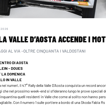
 2026
LA VALLE D’AOSTA ACCENDE I MOT
I AL VIA -OLTRE CINQUANTA I VALDOSTANI
CENTRO DI AOSTA
LEIN - DOUES
T LA DOMENICA
LLO IN VALLE
 nei numeri, il 47° Rally della Valle D’Aosta conquista un record anc
gi che nel prossimo week-end si sfideranno lungo le prove speciali de
cinquantina quelli residenti in Valle che come al solito non hanno per
gliabile. Con il numero 1 sulle portiere a bordo di una Skoda Fabia Rs