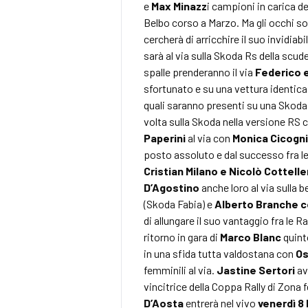
e
Max Minazz
i campioni in carica d
Belbo corso a Marzo. Ma gli occhi so
cercherà di arricchire il suo invidiab
sarà al via sulla Skoda Rs della scud
spalle prenderanno il via
Federico e
sfortunato e su una vettura identic
quali saranno presenti su una Skoda 
volta sulla Skoda nella versione RS 
Paperini
al via con
Monica Cicogn
posto assoluto e dal successo fra le
Cristian Milano e Nicolò Cottelle
D’Agostino
anche loro al via sulla b
(Skoda Fabia) e
Alberto Branche c
di allungare il suo vantaggio fra le R
ritorno in gara di
Marco Blanc
quint
in una sfida tutta valdostana con
Os
femminili al via.
Jastine Sertori
av
vincitrice della Coppa Rally di Zona
D’Aosta
entrerà nel vivo
venerdì 8