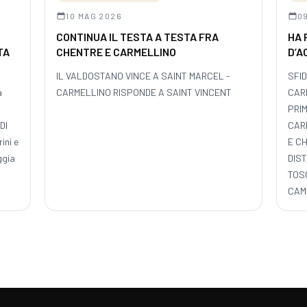
10 MAG 2026
0
CONTINUA IL TESTA A TESTA FRA
HA 
TA
CHENTRE E CARMELLINO
D’A
IL VALDOSTANO VINCE A SAINT MARCEL -
SFI
a
CARMELLINO RISPONDE A SAINT VINCENT
CAR
PRI
DI
CAR
ini e
E CH
ggia
DIST
TOSC
CAM