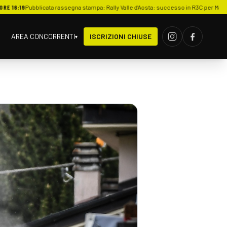
19
Pubblicata rassegna stampa: Rally Valle d'Aosta: successo in R3C per Martinis e Boi 
AREA CONCORRENTI
ISCRIZIONI CHIUSE
▾