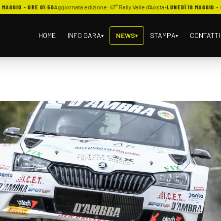
 - ORE 01:50
Aggiornata edizione: 47° Rally Valle d'Aosta
•
LUNEDÌ 18 MAGGIO - ORE 16:
HOME
INFO GARA
NEWS
STAMPA
CONTATTI
▾
▾
▾